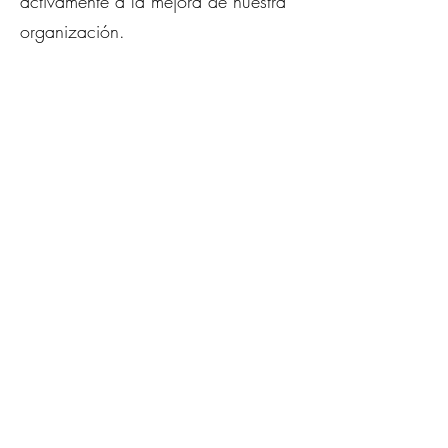
activamente a la mejora de nuestra
organización.
Contacta con
nosotros
Nombre
Apellidos
Email